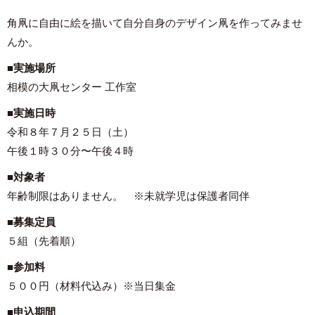
角凧に自由に絵を描いて自分自身のデザイン凧を作ってみませ
んか。
■
実施場所
相模の大凧センター 工作室
■
実施日時
令和８年７月２５日（土）
午後１時３０分〜午後４時
■
対象者
年齢制限はありません。 ※未就学児は保護者同伴
■
募集定員
５組（先着順）
■
参加料
５００円（材料代込み）※当日集金
■
申込期間