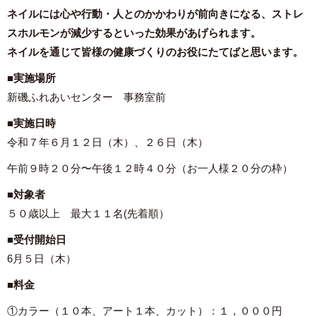
ネイルには心や行動・人とのかかわりが前向きになる、ストレ
スホルモンが減少するといった効果があげられます。
ネイルを通じて皆様の健康づくりのお役にたてばと思います。
■
実施場所
新磯ふれあいセンター 事務室前
■
実施日時
令和７年６月１２日（木）、２６日（木）
午前９時２０分〜午後１２時４０分（お一人様２０分の枠）
■
対象者
５０歳以上 最大１１名(先着順）
■受付開始日
6月５日（木）
■料金
①カラー（１０本、アート１本、カット）：１，０００円